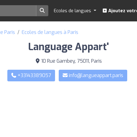
Ecoles de langues
Ajoutez votr
e Paris
Ecoles de langues à Paris
Language Appart'
10 Rue Gambey, 75011, Paris
+33143389057
info@langueappart.paris