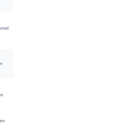
onnel
er
en
ien