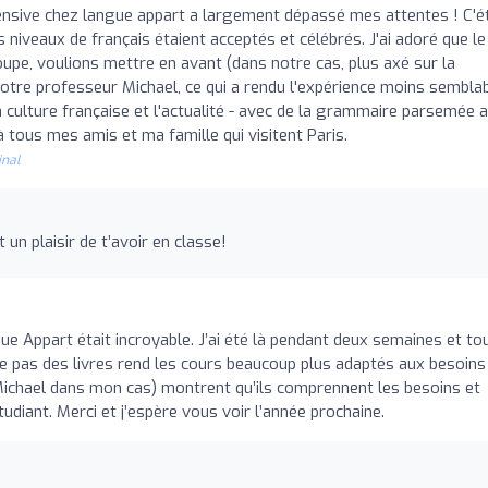
ensive chez langue appart a largement dépassé mes attentes ! C'ét
 niveaux de français étaient acceptés et célébrés. J'ai adoré que le
oupe, voulions mettre en avant (dans notre cas, plus axé sur la
notre professeur Michael, ce qui a rendu l'expérience moins semblab
culture française et l'actualité - avec de la grammaire parsemée 
 tous mes amis et ma famille qui visitent Paris.
inal
un plaisir de t’avoir en classe!
e Appart était incroyable. J’ai été là pendant deux semaines et to
ilise pas des livres rend les cours beaucoup plus adaptés aux besoins
(Michael dans mon cas) montrent qu’ils comprennent les besoins et
udiant. Merci et j’espère vous voir l’année prochaine.