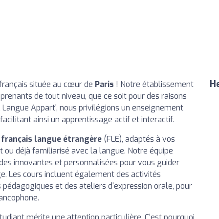
He
 français située au cœur de
Paris
! Notre établissement
renants de tout niveau, que ce soit pour des raisons
À Langue Appart', nous privilégions un enseignement
acilitant ainsi un apprentissage actif et interactif.
 français langue étrangère
(FLE), adaptés à vos
t ou déjà familiarisé avec la langue. Notre équipe
es innovantes et personnalisées pour vous guider
e. Les cours incluent également des activités
 pédagogiques et des ateliers d'expression orale, pour
rancophone.
diant mérite une attention particulière. C'est pourquoi