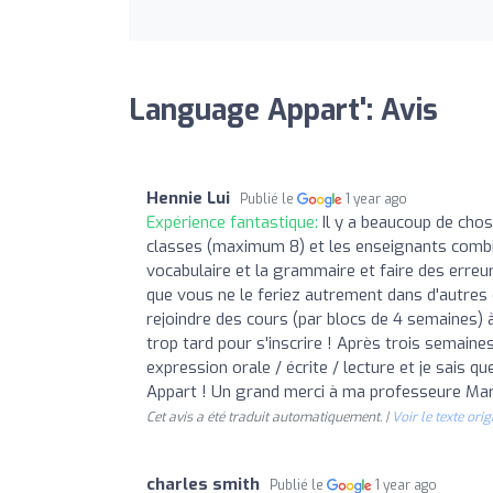
Language Appart': Avis
Hennie Lui
Publié le
1 year ago
Expérience fantastique:
Il y a beaucoup de cho
classes (maximum 8) et les enseignants combin
vocabulaire et la grammaire et faire des erreu
que vous ne le feriez autrement dans d'autres 
rejoindre des cours (par blocs de 4 semaines) à
trop tard pour s'inscrire ! Après trois semai
expression orale / écrite / lecture et je sais 
Appart ! Un grand merci à ma professeure Mari
Cet avis a été traduit automatiquement. |
Voir le texte orig
charles smith
Publié le
1 year ago