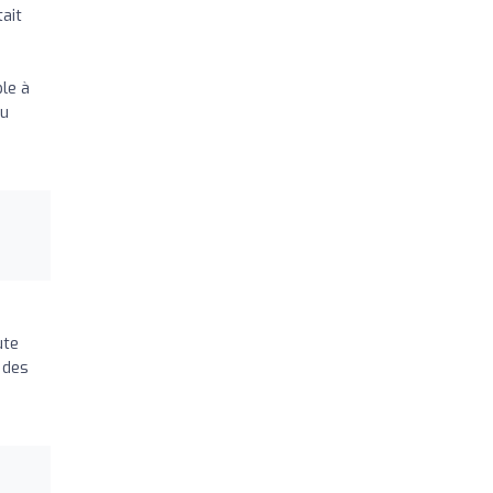
ait
le à
au
ute
 des