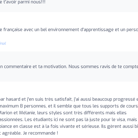
de t'avoir parmi nous!!!
le française avec un bel environnement d'apprentissage et un pers
inal
on commentaire et ta motivation. Nous sommes ravis de te compt
r hasard et j'en suis très satisfait, j'ai aussi beaucoup progressé 
 maximum 8 personnes, et il semble que tous les supports de cours
 Marion et Mélanie, leurs styles sont très différents mais elles
ssionnées. Les étudiants ici ne sont pas là juste pour le visa, mais
ance en classe est à la fois vivante et sérieuse. Ils gèrent aussi b
st agréable. Je recommande !