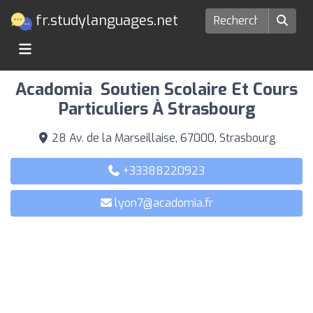
fr.studylanguages.net
Ecoles de langues à Strasbourg
Acadomia ‍ Soutien Scolaire Et Cours
Particuliers À Strasbourg
28 Av. de la Marseillaise, 67000, Strasbourg
+33388220923
lyon7@acadomia.fr