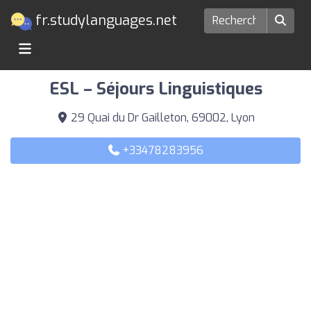
fr.studylanguages.net
Ecoles de langues à Lyon
ESL – Séjours Linguistiques
29 Quai du Dr Gailleton, 69002, Lyon
+33478283956