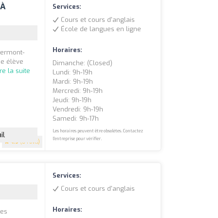
 À
Services:
Cours et cours d'anglais
École de langues en ligne
Horaires:
lermont-
ue élève
Dimanche: (closed)
ire la suite
Lundi: 9h-19h
Mardi: 9h-19h
Mercredi: 9h-19h
Jeudi: 9h-19h
Vendredi: 9h-19h
Samedi: 9h-17h
Les horaires peuvent être obsolètes. Contactez
il
l'entreprise pour vérifier.
4.9
(84 avis)
Services:
Cours et cours d'anglais
Horaires:
les