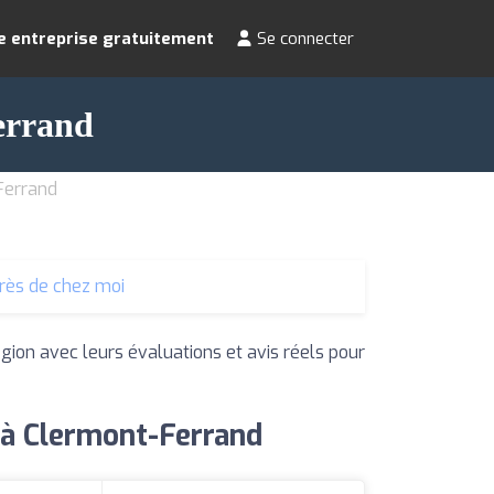
e entreprise gratuitement
Se connecter
errand
Ferrand
rès de chez moi
égion avec leurs évaluations et avis réels pour
s à Clermont-Ferrand