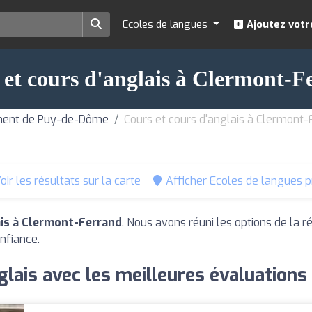
Ecoles de langues
Ajoutez votr
 et cours d'anglais à Clermont-F
ement de Puy-de-Dôme
Cours et cours d'anglais à Clermont-
oir les résultats sur la carte
Afficher Ecoles de langues p
ais à Clermont-Ferrand
. Nous avons réuni les options de la r
nfiance.
glais avec les meilleures évaluation