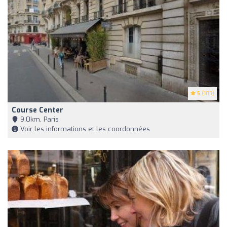
5
(183)
Course Center
9,0km, Paris
Voir les informations et les coordonnées