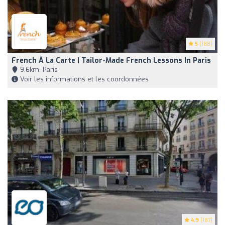
5
(188)
French À La Carte | Tailor-Made French Lessons In Paris
9,6km, Paris
Voir les informations et les coordonnées
4.9
(187)