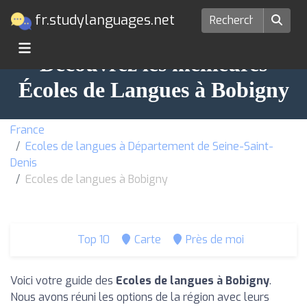
fr.studylanguages.net
Découvrez les meilleures
Écoles de Langues à Bobigny
France
Ecoles de langues à Département de Seine-Saint-
Denis
Ecoles de langues à Bobigny
Top 10
Carte
Près de moi
Voici votre guide des
Ecoles de langues à Bobigny
.
Nous avons réuni les options de la région avec leurs