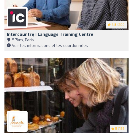
4.8
(200)
Intercountry | Language Training Centre
5,7km, Paris
Voir les informations et les coordonnées
5
(188)